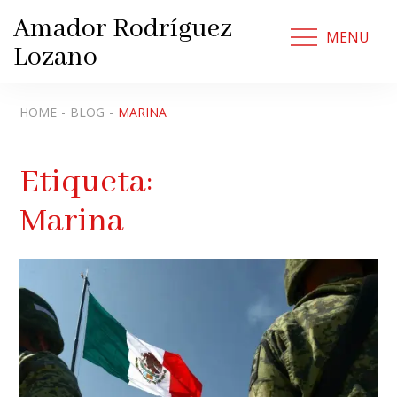
Skip
Amador Rodríguez
to
MENU
Lozano
content
HOME
BLOG
MARINA
Etiqueta:
Marina