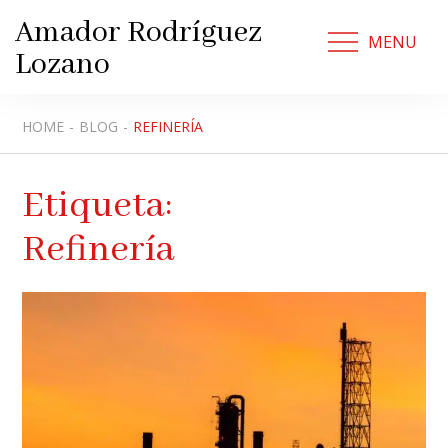
Skip
Amador Rodríguez
to
MENU
Lozano
content
HOME
BLOG
REFINERÍA
Etiqueta:
Refinería