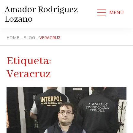
Skip
Amador Rodríguez
to
MENU
Lozano
content
HOME
BLOG
VERACRUZ
Etiqueta:
Veracruz