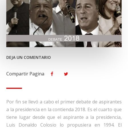
EN
DEJA UN COMENTARIO
ANAYA
GANO
Compartir Pagina
Facebook
Twitter
EL
DEBATE,
AMLO
EL
TRIUNFO.
Por fin se llevó a cabo el primer debate de aspirantes
a la presidencia en la contienda 2018. Es el cuarto que
tiene lugar desde que el aspirante a la presidencia,
Luis Donaldo Colosio lo propusiera en 1994. El