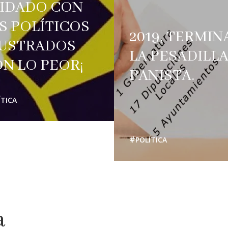
IDADO CON
S POLÍTICOS
2019, TERMIN
USTRADOS
LA PESADILL
ON LO PEOR¡
PANISTA.
ÍTICA
POLÍTICA
a