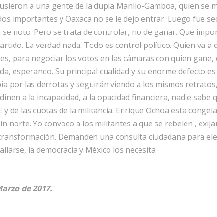
pusieron a una gente de la dupla Manlio-Gamboa, quien se 
ados importantes y Oaxaca no se le dejo entrar. Luego fue s
ra se noto. Pero se trata de controlar, no de ganar. Que impor
partido. La verdad nada. Todo es control político. Quien va a
s, para negociar los votos en las cámaras con quien gane, c
ada, esperando. Su principal cualidad y su enorme defecto es
bia por las derrotas y seguirán viendo a los mismos retratos
inen a la incapacidad, a la opacidad financiera, nadie sabe
E y de las cuotas de la militancia. Enrique Ochoa esta conge
 sin norte. Yo convoco a los militantes a que se rebelen , exi
transformación. Demanden una consulta ciudadana para eleg
allarse, la democracia y México los necesita.
Marzo de 2017.