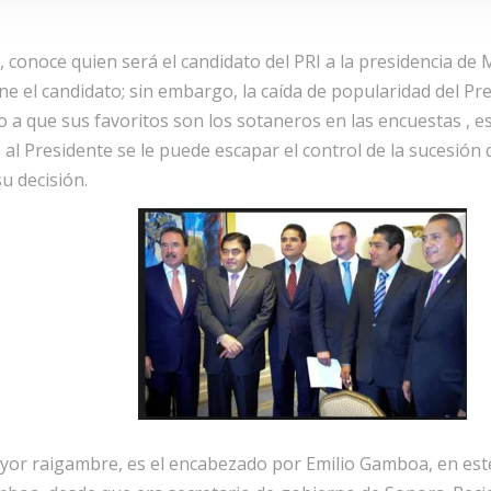
 conoce quien será el candidato del PRI a la presidencia d
ine el candidato; sin embargo, la caída de popularidad del P
do a que sus favoritos son los sotaneros en las encuestas , 
s, al Presidente se le puede escapar el control de la sucesió
u decisión.
yor raigambre, es el encabezado por Emilio Gamboa, en este