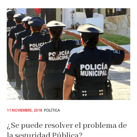
POSTED
11 NOVIEMBRE, 2018
POLÍTICA
ON
¿Se puede resolver el problema de
la seguridad Pública?