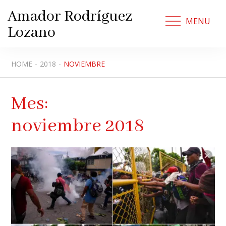
Skip
Amador Rodríguez
to
MENU
Lozano
content
HOME
2018
NOVIEMBRE
Mes:
noviembre 2018