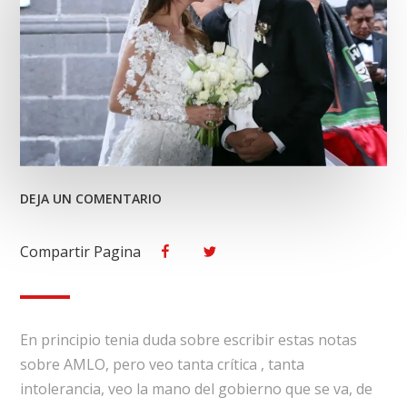
EN
DEJA UN COMENTARIO
AMLO
CONTRA
Compartir Pagina
Facebook
Twitter
LA
MAFIA
DEL
PODER.
En principio tenia duda sobre escribir estas notas
sobre AMLO, pero veo tanta crítica , tanta
intolerancia, veo la mano del gobierno que se va, de