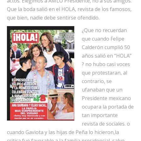
actos. Elegimos a AMLO Presidente, no a sus amigos.
Que la boda salió en el HOLA, revista de los famosos,
que bien, nadie debe sentirse ofendido.
¿Que no recuerdan
que cuando Felipe
Calderón cumplió 50
años salió en “HOLA”
? no hubo casi voces
que protestaran, al
contrario, se
ufanaban que un
Presidente mexicano
ocupara la portada de
tan importante
revista de sociales. o
cuando Gaviota y las hijas de Peña lo hicieron,la
critica fue favorable a la familia presidencial, salvo