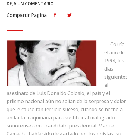
EN
DEJA UN COMENTARIO
«MÉXICO,
Compartir Pagina
Facebook
Twitter
SEÑOR
PRESIDENTE,
AÚN
AGUANTA
UN
Corría
DEDAZO
el año de
PRESIDENCIAL».
1994, los
días
siguientes
al
asesinato de Luis Donaldo Colosio, el país y el
priismo nacional aún no salían de la sorpresa y dolor
que le causó tan terrible suceso, cuando se hecho a
andar la maquinaria para sustituir al malogrado
sonorense como candidato presidencial. Manuel
Camacho había sido descartado por los priistas, su